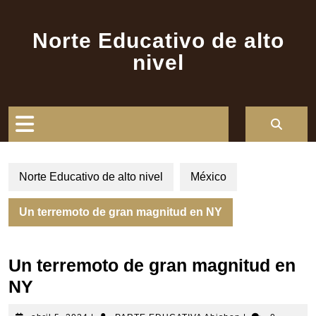
Saltar
al
Norte Educativo de alto
contenido
nivel
Botón
de
Norte Educativo de alto nivel
México
apertura
Un terremoto de gran magnitud en NY
Un terremoto de gran magnitud en
NY