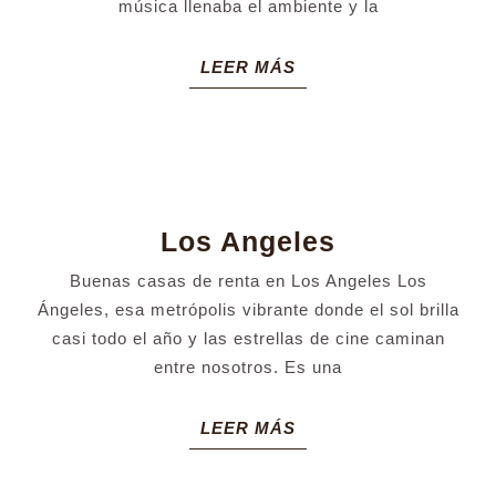
música llenaba el ambiente y la
de
los
LEER
LEER MÁS
últimos
MÁS
tiempos
Los
Los Angeles
Angeles
Buenas casas de renta en Los Angeles Los
Ángeles, esa metrópolis vibrante donde el sol brilla
casi todo el año y las estrellas de cine caminan
entre nosotros. Es una
LEER
LEER MÁS
MÁS