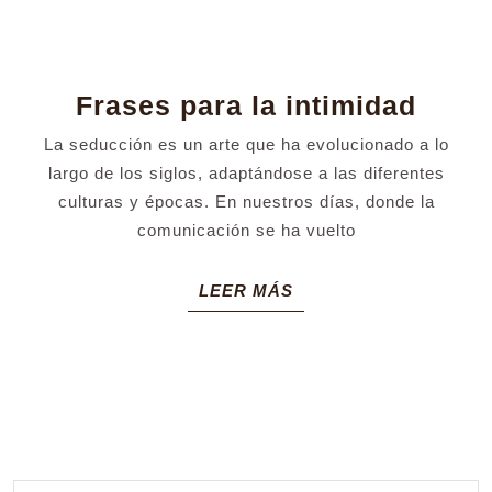
Fras
Frases para la intimidad
para
La seducción es un arte que ha evolucionado a lo
la
largo de los siglos, adaptándose a las diferentes
intim
culturas y épocas. En nuestros días, donde la
comunicación se ha vuelto
LEER
LEER MÁS
MÁS