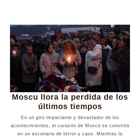
anterior:
entrada:
Moscu llora la perdida de los
Moscu
últimos tiempos
llora
En un giro impactante y devastador de los
la
acontecimientos, el corazón de Moscú se convirtió
perdida
en un escenario de terror y caos. Mientras la