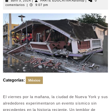
abril
PARTE
abril 5, 2024
|
PARTE EDUCATIVA Abishop
|
0
5,
EDUCATIVA
comentarios
|
9:07 pm
2024
Abishop
Categorías:
México
El viernes por la mañana, la ciudad de Nueva York y sus
alrededores experimentaron un evento sísmico sin
precedentes en la historia reciente. Un temblor de