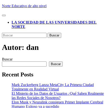
Saltar
Norte Educativo de alto nivel
al
contenido
Botón
de
LA SOCIEDAD DE LAS UNIVERSIDADES DEL
apertura
NORTE
BOTÓN
Buscar:
DE
CIERRE
Autor:
dan
Buscar
Buscar
Recent Posts
Mark Zuckerberg Lanza MetaCity La Primera Ciudad
Totalmente en Realidad Virtual
El Misterio de los Datos de Usuarios ¿Qué Saben Realmente
las Redes Sociales de Nosotros?
Elon Musk y Neuralink consiguen Primer Implante Cerebral
Humano Exitoso ya a sucedido