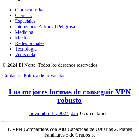
Ciberseguridad
Ciencias
Espaciales
Inteligencia Artificial Peligrosa
Medicina
México
Redes Sociales
Tecnología
Venezuela
© 2024 El Norte. Todos los derechos reservados.
Contacto
|
Política de privacidad
Las mejores formas de conseguir VPN
Las
robusto
mejores
noviembre
dan
noviembre 11, 2024
|
dan
|
0 comentarios
|
formas
11,
de
2024
1. VPN Compartidos con Alta Capacidad de Usuarios 2. Planes
conseguir
Familiares o de Grupos 3.