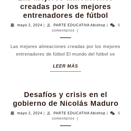
creadas por los mejores
Las
entrenadores de fútbol
mejor
mayo
PARTE
mayo 2, 2024
|
PARTE EDUCATIVA Abishop
|
0
2,
EDUCATIVA
comentarios
|
aline
2024
Abishop
cread
Las mejores alineaciones creadas por los mejores
por
entrenadores de fútbol El mundo del fútbol se
los
LEER
LEER MÁS
mejor
MÁS
entre
de
fútbol
Desafíos y crisis en el
Des
gobierno de Nicolás Maduro
y
mayo
PARTE
mayo 2, 2024
|
PARTE EDUCATIVA Abishop
|
0
2,
EDUCATIVA
comentarios
|
cri
2024
Abishop
en