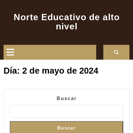
Saltar
al
Norte Educativo de alto
contenido
nivel
Botón
de
Día:
2 de mayo de 2024
apertura
Buscar
Buscar