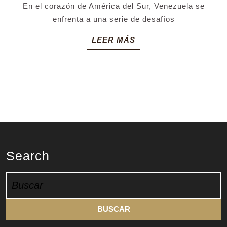
En el corazón de América del Sur, Venezuela se
el
enfrenta a una serie de desafíos
gob
LEER
LEER MÁS
de
MÁS
Nic
Ma
Search
Buscar: