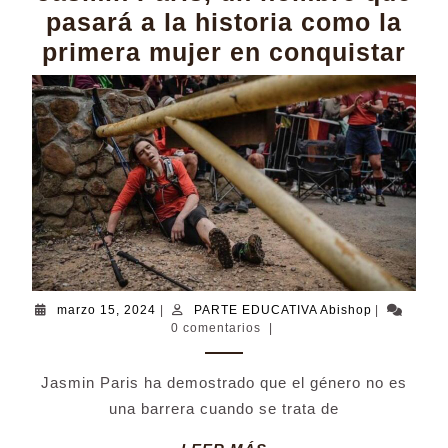
pasará a la historia como la
Ja
primera mujer en conquistar
Par
un
no
qu
pa
a
la
his
marzo
PARTE
marzo 15, 2024
|
PARTE EDUCATIVA Abishop
|
co
15,
EDUCATIVA
0 comentarios
|
la
2024
Abishop
pri
Jasmin Paris ha demostrado que el género no es
mu
una barrera cuando se trata de
en
LEER