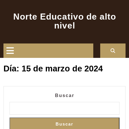
Saltar
al
Norte Educativo de alto
contenido
nivel
Botón
de
Día:
15 de marzo de 2024
apertura
Buscar
Buscar