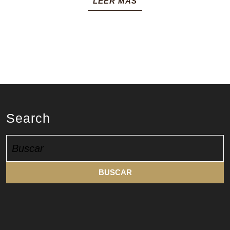
LEER MÁS
con
MÁS
Search
Buscar: