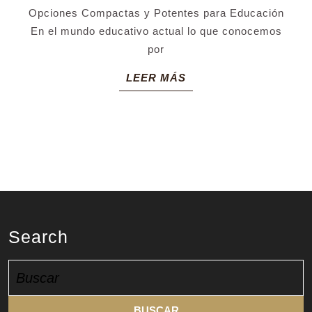
ideas
Opciones Compactas y Potentes para Educación
muy
En el mundo educativo actual lo que conocemos
por
economicas
para
LEER
LEER MÁS
MÁS
implementa
en
las
aulas
educativas
Search
Buscar: