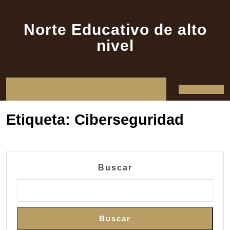
Saltar
al
Norte Educativo de alto
contenido
nivel
Botón
de
Etiqueta:
Ciberseguridad
apertura
Buscar
Buscar