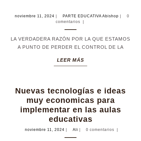
verdad
de
noviembre
PARTE
noviembre 11, 2024
|
PARTE EDUCATIVA Abishop
|
0
las
11,
EDUCATIV
comentarios
|
2024
Abishop
tecnol
LA VERDADERA RAZÓN POR LA QUE ESTAMOS
«Terro
A PUNTO DE PERDER EL CONTROL DE LA
en
LEER
las
LEER MÁS
MÁS
Aulas»
Nuevas tecnologías e ideas
muy economicas para
implementar en las aulas
Nuevas
educativas
tecnologías
noviembre
Ali
noviembre 11, 2024
|
Ali
|
0 comentarios
|
11,
e
2024